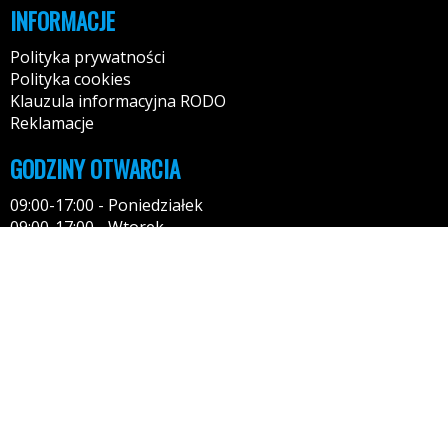
INFORMACJE
Polityka prywatności
Polityka cookies
Klauzula informacyjna RODO
Reklamacje
GODZINY OTWARCIA
09:00-17:00 - Poniedziałek
09:00-17:00 - Wtorek
09:00-17:00 - Środa
09:00-17:00 - Czwartek
09:00-17:00 - Piątek
10:00-14:00 - Sobota
KONTAKT
Tel: 794-723-723
85-619 Bydgoszcz
Kontakt: przez formularz