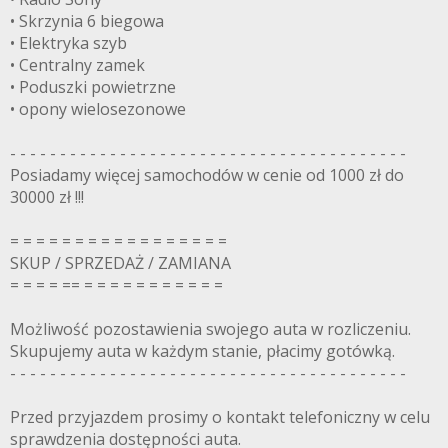
• Skrzynia 6 biegowa
• Elektryka szyb
• Centralny zamek
• Poduszki powietrzne
• opony wielosezonowe
- - - - - - - - - - - - - - - - - - - - - - - - - - - - - - - - - - - - - - - -
Posiadamy więcej samochodów w cenie od 1000 zł do
30000 zł !!!
= = = = = = = = = = = = = = = = =
SKUP / SPRZEDAŻ / ZAMIANA
= = = = == = = = = = = = = = = =
Możliwość pozostawienia swojego auta w rozliczeniu.
Skupujemy auta w każdym stanie, płacimy gotówką.
- - - - - - - - - - - - - - - - - - - - - - - - - - - - - - - - - - - - - - - -
Przed przyjazdem prosimy o kontakt telefoniczny w celu
sprawdzenia dostępności auta.