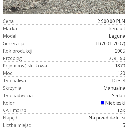
C
e
n
a
2 900.00 PLN
M
a
r
k
a
Renault
M
o
d
e
l
Laguna
G
e
n
e
r
a
c
j
a
II (2001-2007)
R
o
k
p
r
o
d
u
k
c
j
i
2005
P
r
z
e
b
i
e
g
279 150
P
o
j
e
m
n
o
ś
ć
s
k
o
k
o
w
a
1870
M
o
c
120
T
y
p
p
a
l
i
w
a
Diesel
S
k
r
z
y
n
i
a
Manualna
T
y
p
n
a
d
w
o
z
i
a
Sedan
K
o
l
o
r
Niebieski
V
A
T
m
a
r
ż
a
Tak
N
a
p
ę
d
Na przednie koła
L
i
c
z
b
a
m
i
e
j
s
c
5