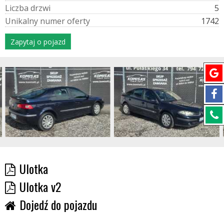
L
i
c
z
b
a
d
r
z
w
i
5
U
n
i
k
a
l
n
y
n
u
m
e
r
o
f
e
r
t
y
1742
Zapytaj o pojazd
Ulotka
Ulotka v2
Dojedź do pojazdu