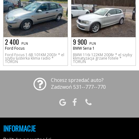
2 400
9 900
PLN
PLN
Ford Focus
BMW Seria 1
Ford Focus 1.6B 101KM 2003r * el
BMW 116i 122KM 2008r * el szyby
szyby lusterka klima radio *
klimatyzacja grzane fotele *
TORUŃ
TORUŃ
Chcesz sprzedać auto?
Zadzwoń 531--777--770
INFORMACJE