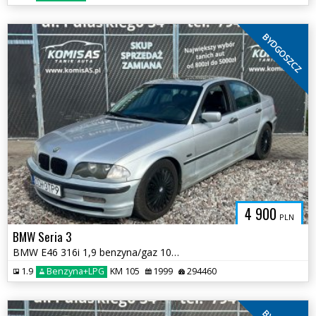
BYDGOSZCZ
4 900
PLN
BMW Seria 3
BMW E46 316i 1,9 benzyna/gaz 105km 1999r * Sprawna Klima Skóry *
1.9
Benzyna+LPG
KM 105
1999
294460