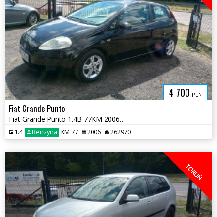
4 700
PLN
Fiat Grande Punto
Fiat Grande Punto 1.4B 77KM 2006r *klimatyzacja dwa komplety opon*
1.4
Benzyna
KM 77
2006
262970
TORUŃ