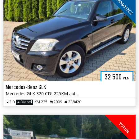
BYDGOSZCZ
32 500
PLN
Mercedes-Benz GLK
Mercedes GLK 320 CDI 225KM automat • 4matic • salon polska • serwisowa
3.0
Diesel
KM 225
2009
338420
TORUŃ