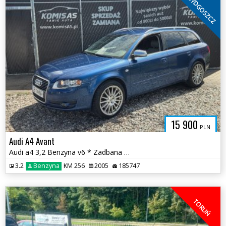
BYDGOSZCZ
15 900
PLN
Audi A4 Avant
Audi a4 3,2 Benzyna v6 * Zadbana Automat * Szwajcaria * Niski przebieg
3.2
Benzyna
KM 256
2005
185747
TORUŃ