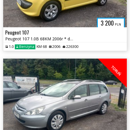
3 200
PLN
Peugeot 107
Peugeot 107 1.0B 68KM 2006r * dwa komplety kół * TORUŃ
1.0
Benzyna
KM 68
2006
226300
TORUŃ