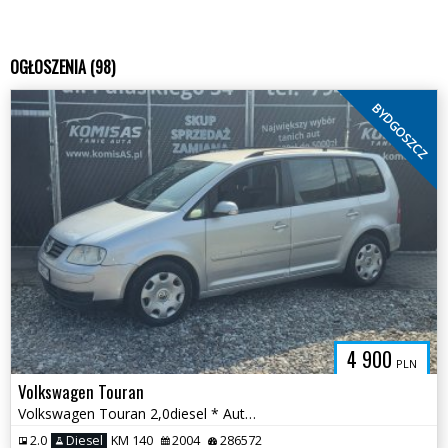
OGŁOSZENIA (98)
BYDGOSZCZ
4 900
PLN
Volkswagen Touran
Volkswagen Touran 2,0diesel * Automat DSG * Klimatyzacja * Bydgoszcz
2.0
Diesel
KM 140
2004
286572