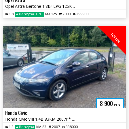
Opel Astra Bertone 1.8B+LPG 125KM 2000r * zadbane wnętrze * TORUŃ
1.8
Benzyna+LPG
KM 125
2000
299900
TORUŃ
8 900
PLN
Honda Civic
Honda Civic VIII 1.4B 83KM 2007r * el szyby sprawna klima * TORUŃ
1.3
Benzyna
KM 83
2007
338000