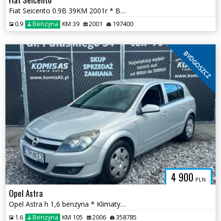
Fiat Seicento 0.9B 39KM 2001r * BT na rok * TORUŃ
0.9
Benzyna
KM 39
2001
197400
BYDGOSZCZ
4 900
PLN
Opel Astra
Opel Astra h 1,6 benzyna * Klimatyzacja Zadbane wnętrze * Bydgoszcz
1.6
Benzyna
KM 105
2006
358785