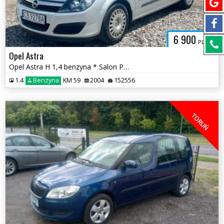
6 900
PLN
Opel Astra
Opel Astra H 1,4 benzyna * Salon Polska 1 właściciel od nowości *
1.4
Benzyna
KM 59
2004
152556
TORUŃ