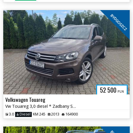
BYDGOSZCZ
52 500
PLN
Volkswagen Touareg
Vw Touareg 3,0 diesel * Zadbany Skóry Hak Nowe hamulce CarPlay *
3.0
Diesel
KM 245
2013
164900