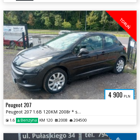
TORUŃ
4 900
PLN
Peugeot 207
Peugeot 207 1.6B 120KM 2008r * sprawna klima radio felgi alu * TORUŃ
1.6
Benzyna
KM 120
2008
204500