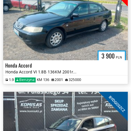
3 900
PLN
Honda Accord
Honda Accord VI 1.8B 136KM 2001r * salon PL sprawna klima * TORUŃ
1.9
Benzyna
KM 136
2001
325000
BYDGOSZCZ