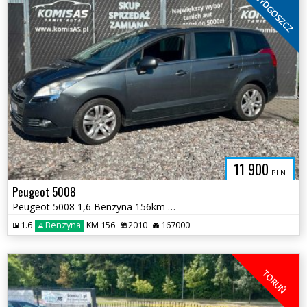
BYDGOSZCZ
11 900
PLN
Peugeot 5008
Peugeot 5008 1,6 Benzyna 156km * Panorama Klimatyzacja Elektryka *
1.6
Benzyna
KM 156
2010
167000
TORUŃ