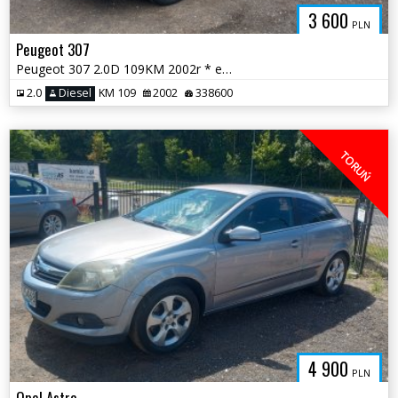
3 600
PLN
Peugeot 307
Peugeot 307 2.0D 109KM 2002r * el szyby panorama klima hak * TORUŃ
2.0
Diesel
KM 109
2002
338600
TORUŃ
4 900
PLN
Opel Astra