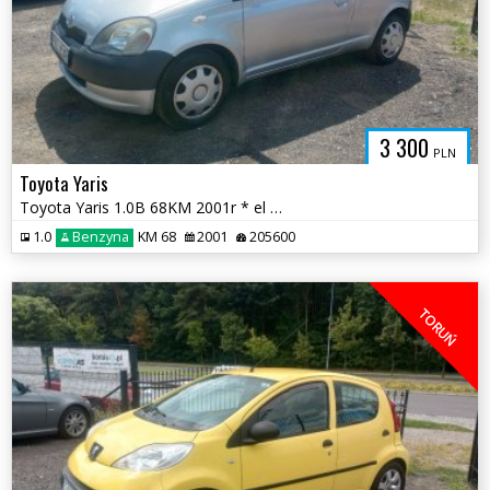
3 300
PLN
Toyota Yaris
Toyota Yaris 1.0B 68KM 2001r * el szyby radio klimatyzacja * TORUŃ
1.0
Benzyna
KM 68
2001
205600
TORUŃ