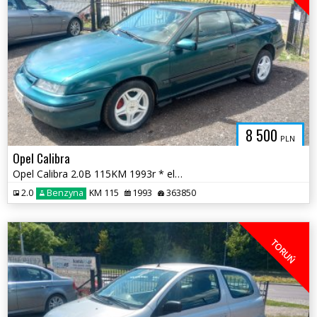
8 500
PLN
Opel Calibra
Opel Calibra 2.0B 115KM 1993r * el szyby podwozie po renowacji * TORUŃ
2.0
Benzyna
KM 115
1993
363850
TORUŃ