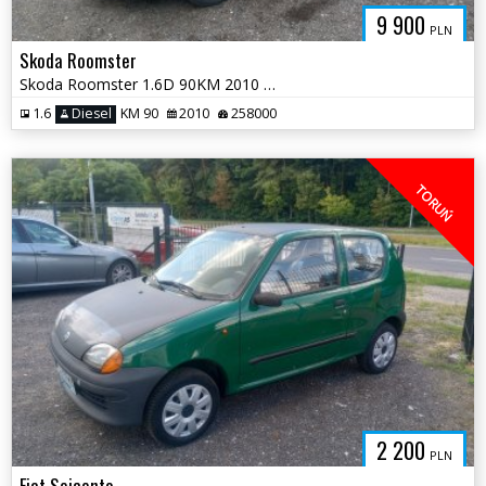
9 900
PLN
Skoda Roomster
Skoda Roomster 1.6D 90KM 2010 * salon PL klima opony wielos * TORUŃ
1.6
Diesel
KM 90
2010
258000
TORUŃ
2 200
PLN
Fiat Seicento