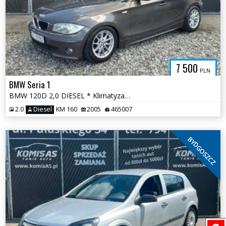
7 500
PLN
BMW Seria 1
BMW 120D 2,0 DIESEL * Klimatyzacja Skóry Elektryka * Gotowe do jazdy
2.0
Diesel
KM 160
2005
465007
BYDGOSZCZ