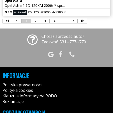
Opel Astra 1.9D 120KM 2006r * sprawna klima drugie opony * TORUŃ
1.9
Diesel
KM 120
2006
338000
1
2
3
4
5
Chcesz sprzedać auto?
Zadzwoń 531--777--770
INFORMACJE
Polityka prywatności
Polityka cookies
Klauzula informacyjna RODO
Reklamacje
GODZINY OTWARCIA