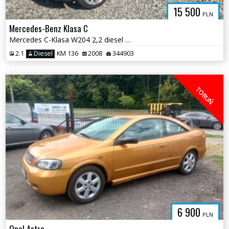
15 500
PLN
Mercedes-Benz Klasa C
Mercedes C-Klasa W204 2,2 diesel * Automat Klimatyzacja Hak Zadbany *
2.1
Diesel
KM 136
2008
344903
TORUŃ
6 900
PLN
Opel Astra