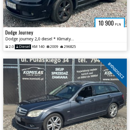
10 900
PLN
Dodge Journey
Dodge journey 2,0 diesel * Klimatyzacja Hak Skóry 6 biegów * Bydgoszcz
2.0
Diesel
KM 140
2009
296825
BYDGOSZCZ