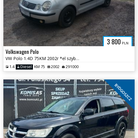
3 800
PLN
Volkswagen Polo
VW Polo 1.4D 75KM 2002r *el szyby el lusterka klimatyzacja* Toruń
1.4
Diesel
KM 75
2002
291000
BYDGOSZCZ