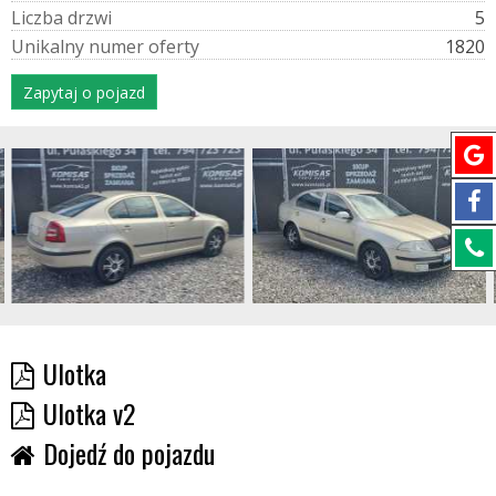
L
i
c
z
b
a
d
r
z
w
i
5
U
n
i
k
a
l
n
y
n
u
m
e
r
o
f
e
r
t
y
1820
Zapytaj o pojazd
Ulotka
Ulotka v2
Dojedź do pojazdu