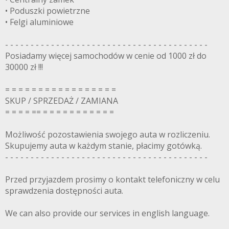
• Poduszki powietrzne
• Felgi aluminiowe
- - - - - - - - - - - - - - - - - - - - - - - - - - - - - - - - - - - - - - - -
Posiadamy więcej samochodów w cenie od 1000 zł do
30000 zł !!!
= = = = = = = = = = = = = = = = =
SKUP / SPRZEDAŻ / ZAMIANA
= = = = == = = = = = = = = = = =
Możliwość pozostawienia swojego auta w rozliczeniu.
Skupujemy auta w każdym stanie, płacimy gotówką.
- - - - - - - - - - - - - - - - - - - - - - - - - - - - - - - - - - - - - - - -
Przed przyjazdem prosimy o kontakt telefoniczny w celu
sprawdzenia dostępności auta.
We can also provide our services in english language.