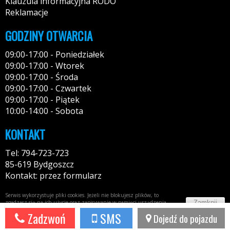
Klauzula informacyjna RODO
Reklamacje
GODZINY OTWARCIA
09:00-17:00 - Poniedziałek
09:00-17:00 - Wtorek
09:00-17:00 - Środa
09:00-17:00 - Czwartek
09:00-17:00 - Piątek
10:00-14:00 - Sobota
KONTAKT
Tel: 794-723-723
85-619 Bydgoszcz
Kontakt: przez formularz
Serwis wykorzystuje pliki cookies. Jeżeli nie blokujesz plików, to
Zamknij
zgadzasz się na ich użycie oraz zapisywanie w pamięci urządzenia.
Więcej informacji w
polityce prywatności
Zadzwoń
SMS
Dojedź do pojazdu
Potrzebujesz taki portal?
Napisz do nas!
44fox.com