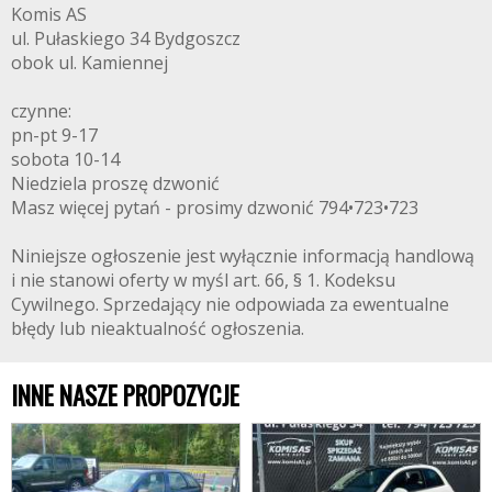
Komis AS
ul. Pułaskiego 34 Bydgoszcz
obok ul. Kamiennej
czynne:
pn-pt 9-17
sobota 10-14
Niedziela proszę dzwonić
Masz więcej pytań - prosimy dzwonić 794•723•723
Niniejsze ogłoszenie jest wyłącznie informacją handlową
i nie stanowi oferty w myśl art. 66, § 1. Kodeksu
Cywilnego. Sprzedający nie odpowiada za ewentualne
błędy lub nieaktualność ogłoszenia.
INNE NASZE PROPOZYCJE