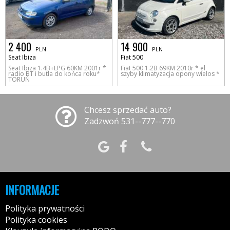
2 400
14 900
PLN
PLN
Seat Ibiza
Fiat 500
Seat Ibiza 1.4B+LPG 60KM 2001r *
Fiat 500 1.2B 69KM 2010r * el
radio BT i butla do końca roku*
szyby klimatyzacja opony wielos *
TORUŃ
Chcesz sprzedać auto?
Zadzwoń 531--777--770
INFORMACJE
Polityka prywatności
Polityka cookies