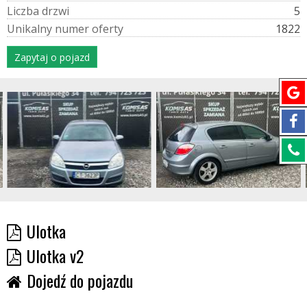
L
i
c
z
b
a
d
r
z
w
i
5
U
n
i
k
a
l
n
y
n
u
m
e
r
o
f
e
r
t
y
1822
Zapytaj o pojazd
Ulotka
Ulotka v2
Dojedź do pojazdu