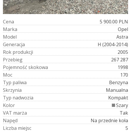
C
e
n
a
5 900.00 PLN
M
a
r
k
a
Opel
M
o
d
e
l
Astra
G
e
n
e
r
a
c
j
a
H (2004-2014)
R
o
k
p
r
o
d
u
k
c
j
i
2005
P
r
z
e
b
i
e
g
267 287
P
o
j
e
m
n
o
ś
ć
s
k
o
k
o
w
a
1998
M
o
c
170
T
y
p
p
a
l
i
w
a
Benzyna
S
k
r
z
y
n
i
a
Manualna
T
y
p
n
a
d
w
o
z
i
a
Kompakt
K
o
l
o
r
Szary
V
A
T
m
a
r
ż
a
Tak
N
a
p
ę
d
Na przednie koła
L
i
c
z
b
a
m
i
e
j
s
c
5