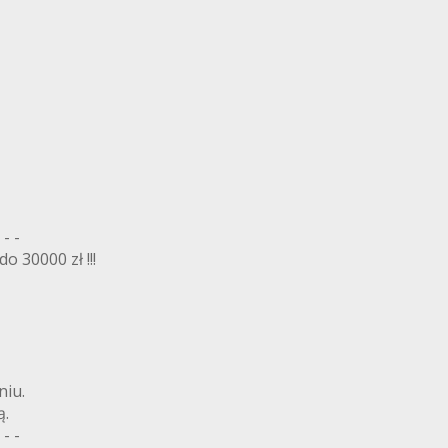
 - -
 30000 zł !!!
niu.
ą.
 - -