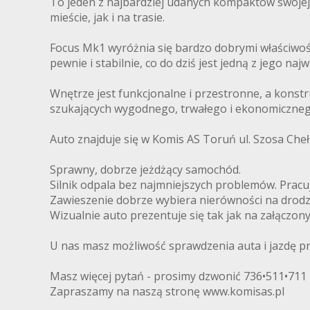
To jeden z najbardziej udanych kompaktów swoje
mieście, jak i na trasie.
Focus Mk1 wyróżnia się bardzo dobrymi właściwo
pewnie i stabilnie, co do dziś jest jedną z jego najw
Wnętrze jest funkcjonalne i przestronne, a kons
szukających wygodnego, trwałego i ekonomiczneg
Auto znajduje się w Komis AS Toruń ul. Szosa Ch
Sprawny, dobrze jeżdżący samochód.
Silnik odpala bez najmniejszych problemów. Pracu
Zawieszenie dobrze wybiera nierówności na drodz
Wizualnie auto prezentuje się tak jak na załączony
U nas masz możliwość sprawdzenia auta i jazdę 
Masz więcej pytań - prosimy dzwonić 736•511•711
Zapraszamy na naszą stronę www.komisas.pl