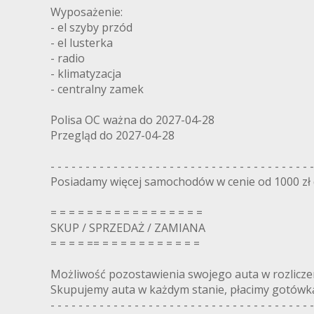
Wyposażenie:
- el szyby przód
- el lusterka
- radio
- klimatyzacja
- centralny zamek
Polisa OC ważna do 2027-04-28
Przegląd do 2027-04-28
- - - - - - - - - - - - - - - - - - - - - - - - - - - - - - - - - - - - - -
Posiadamy więcej samochodów w cenie od 1000 zł do
= = = = = = = = = = = = = = = = =
SKUP / SPRZEDAŻ / ZAMIANA
= = = = == = = = = = = = = = = =
Możliwość pozostawienia swojego auta w rozlicze
Skupujemy auta w każdym stanie, płacimy gotówk
- - - - - - - - - - - - - - - - - - - - - - - - - - - - - - - - - - - - - -