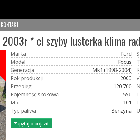
KONTAKT
 2003r * el szyby lusterka klima ra
M
a
r
k
a
Ford
S
Ń
M
o
d
e
l
Focus
T
G
e
n
e
r
a
c
j
a
Mk1 (1998-2004)
K
R
o
k
p
r
o
d
u
k
c
j
i
2003
V
P
r
z
e
b
i
e
g
120 700
P
o
j
e
m
n
o
ś
ć
s
k
o
k
o
w
a
1596
L
M
o
c
101
L
T
y
p
p
a
l
i
w
a
Benzyna
Zapytaj o pojazd