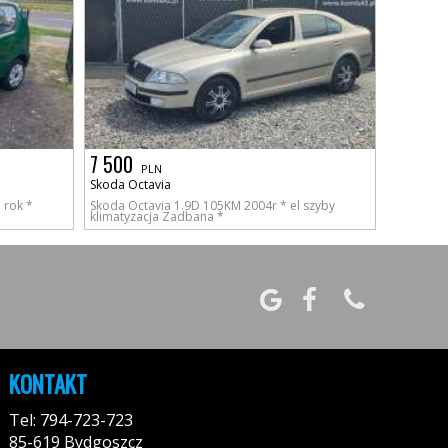
7 500
PLN
Skoda Octavia
 rok *
Skoda Octavia 1.9D 105KM 2004r * el szyby
klimatyzacja Zadbana *
KONTAKT
Tel: 794-723-723
85-619 Bydgoszcz