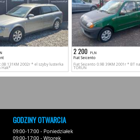
2 200
N
PLN
nt
Fiat Seicento
.0B 131KM 2002r * el szyby lusterka
Fiat Seicento 0.9B 39KM 2001r * BT na
a Hak*
TORUŃ
GODZINY OTWARCIA
09:00-17:00 - Poniedziałek
09:00-17:00 - Wtorek