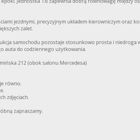
j epoki. Jednostka 1.6 zapewnia dobrą równowagę między o
ściami jezdnymi, precyzyjnym układem kierowniczym oraz k
iększych zalet.
trukcja samochodu pozostaje stosunkowo prosta i niedroga 
o auta do codziennego użytkowania.
ełmińska 212 (obok salonu Mercedesa)
je równo.
e.
ch zdjęciach.
próbną zapraszamy.