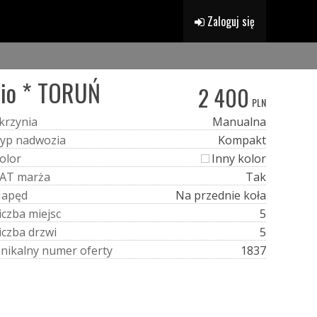
Zaloguj się
dio * TORUŃ
2 400
PLN
k
r
z
y
n
i
a
Manualna
y
p
n
a
d
w
o
z
i
a
Kompakt
o
l
o
r
Inny kolor
A
T
m
a
r
ż
a
Tak
N
a
p
ę
d
Na przednie koła
i
c
z
b
a
m
i
e
j
s
c
5
i
c
z
b
a
d
r
z
w
i
5
U
n
i
k
a
l
n
y
n
u
m
e
r
o
f
e
r
t
y
1837