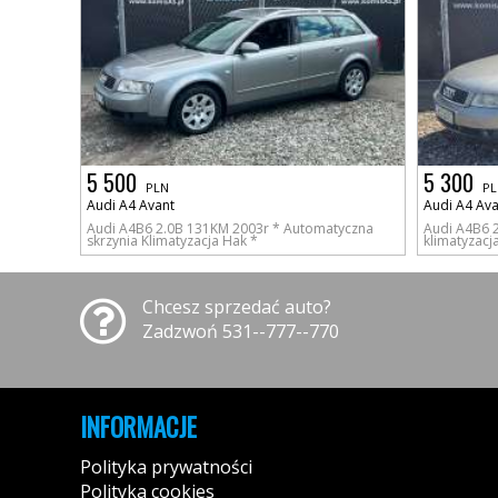
5 500
5 300
PLN
PL
Audi A4 Avant
Audi A4 Ava
Audi A4B6 2.0B 131KM 2003r * Automatyczna
Audi A4B6 2
skrzynia Klimatyzacja Hak *
klimatyzacj
Chcesz sprzedać auto?
Zadzwoń 531--777--770
INFORMACJE
Polityka prywatności
Polityka cookies