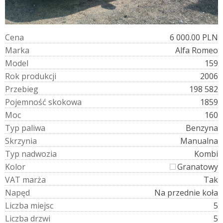
C
e
n
a
6 000.00 PLN
M
a
r
k
a
Alfa Romeo
M
o
d
e
l
159
R
o
k
p
r
o
d
u
k
c
j
i
2006
P
r
z
e
b
i
e
g
198 582
P
o
j
e
m
n
o
ś
ć
s
k
o
k
o
w
a
1859
M
o
c
160
T
y
p
p
a
l
i
w
a
Benzyna
S
k
r
z
y
n
i
a
Manualna
T
y
p
n
a
d
w
o
z
i
a
Kombi
K
o
l
o
r
Granatowy
V
A
T
m
a
r
ż
a
Tak
N
a
p
ę
d
Na przednie koła
L
i
c
z
b
a
m
i
e
j
s
c
5
L
i
c
z
b
a
d
r
z
w
i
5