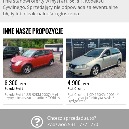
i nie stanowi oferty w myśl art. 66, § 1. Kodeksu
Cywilnego. Sprzedający nie odpowiada za ewentualne
błędy lub nieaktualność ogłoszenia.
INNE NASZE PROPOZYCJE
6 300
4 900
PLN
PLN
Suzuki Swift
Fiat Croma
Suzuki Swift 1.3B 92KM 2007r * el
Fiat Croma 1.9D 150KM 2005r *
szyby klimatyzacja radio * TORUŃ
Klimatyzacja Elektryka szyb *
Bydgoszcz
Chcesz sprzedać auto?
Zadzwoń 531--777--770