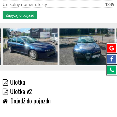
U
n
i
k
a
l
n
y
n
u
m
e
r
o
f
e
r
t
y
1839
Zapytaj o pojazd
Ulotka
Ulotka v2
Dojedź do pojazdu