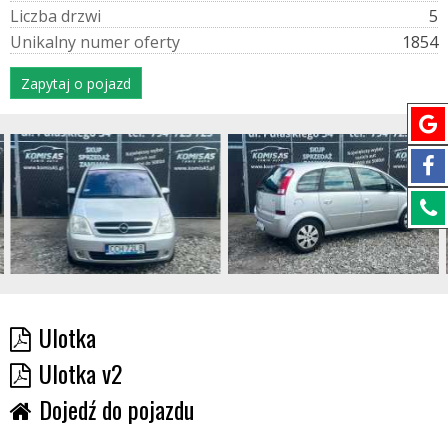
L
i
c
z
b
a
d
r
z
w
i
5
U
n
i
k
a
l
n
y
n
u
m
e
r
o
f
e
r
t
y
1854
Zapytaj o pojazd
Ulotka
Ulotka v2
Dojedź do pojazdu