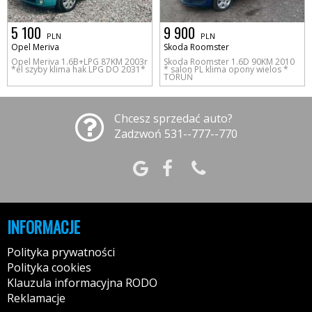
5 100
9 900
PLN
PLN
Opel Meriva
Skoda Roomster
Opel Meriva 1.6B+LPG 87KM 2003r
Skoda Roomster 1.6D 90KM 2010
*el szyby klima hak LPG DO 2031*
* salon PL klima opony wielos *
TORUŃ
Chcesz sprzedać auto?
Zadzwoń 531--777--770
INFORMACJE
Polityka prywatności
Polityka cookies
Klauzula informacyjna RODO
Reklamacje