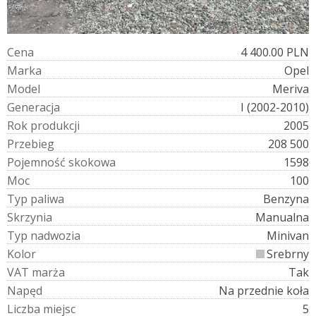
C
e
n
a
4 400.00 PLN
M
a
r
k
a
Opel
M
o
d
e
l
Meriva
G
e
n
e
r
a
c
j
a
I (2002-2010)
R
o
k
p
r
o
d
u
k
c
j
i
2005
P
r
z
e
b
i
e
g
208 500
P
o
j
e
m
n
o
ś
ć
s
k
o
k
o
w
a
1598
M
o
c
100
T
y
p
p
a
l
i
w
a
Benzyna
S
k
r
z
y
n
i
a
Manualna
T
y
p
n
a
d
w
o
z
i
a
Minivan
K
o
l
o
r
Srebrny
V
A
T
m
a
r
ż
a
Tak
N
a
p
ę
d
Na przednie koła
L
i
c
z
b
a
m
i
e
j
s
c
5