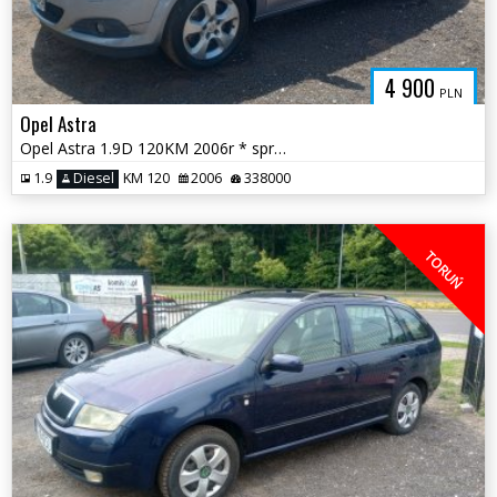
4 900
PLN
Opel Astra
Opel Astra 1.9D 120KM 2006r * sprawna klima drugie opony * TORUŃ
1.9
Diesel
KM 120
2006
338000
TORUŃ