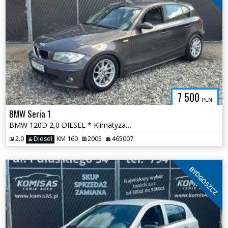
7 500
PLN
BMW Seria 1
BMW 120D 2,0 DIESEL * Klimatyzacja Skóry Elektryka * Gotowe do jazdy
2.0
Diesel
KM 160
2005
465007
BYDGOSZCZ