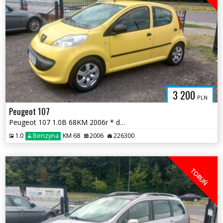
3 200
PLN
Peugeot 107
Peugeot 107 1.0B 68KM 2006r * dwa komplety kół * TORUŃ
1.0
Benzyna
KM 68
2006
226300
TORUŃ