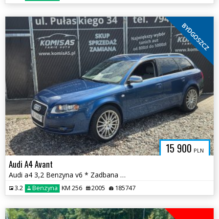
BYDGOSZCZ
15 900
PLN
Audi A4 Avant
Audi a4 3,2 Benzyna v6 * Zadbana Automat * Szwajcaria * Niski przebieg
3.2
Benzyna
KM 256
2005
185747