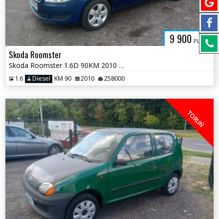
9 900
PLN
Skoda Roomster
Skoda Roomster 1.6D 90KM 2010 * salon PL klima opony wielos * TORUŃ
1.6
Diesel
KM 90
2010
258000
TORUŃ