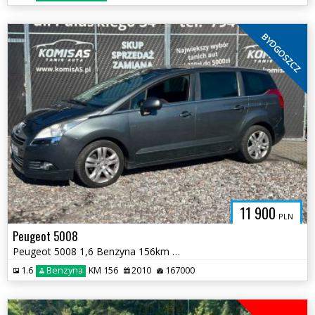
BYDGOSZCZ
11 900
PLN
Peugeot 5008
Peugeot 5008 1,6 Benzyna 156km * Panorama Klimatyzacja Elektryka *
1.6
Benzyna
KM 156
2010
167000