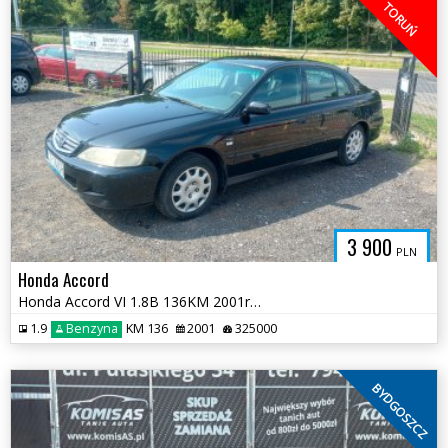
TORUŃ
3 900
PLN
Honda Accord
Honda Accord VI 1.8B 136KM 2001r * salon PL sprawna klima * TORUŃ
1.9
Benzyna
KM 136
2001
325000
BYDGOSZCZ