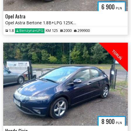
6 900
PLN
Opel Astra
Opel Astra Bertone 1.8B+LPG 125KM 2000r * zadbane wnętrze * TORUŃ
1.8
Benzyna+LPG
KM 125
2000
299900
TORUŃ
8 900
PLN
Honda Civic