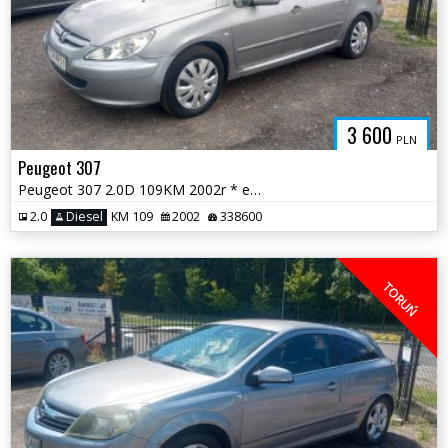
3 600
PLN
Peugeot 307
Peugeot 307 2.0D 109KM 2002r * el szyby panorama klima hak * TORUŃ
2.0
Diesel
KM 109
2002
338600
TORUŃ