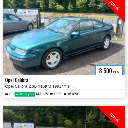
TORUŃ
8 500
PLN
Opel Calibra
Opel Calibra 2.0B 115KM 1993r * el szyby podwozie po renowacji * TORUŃ
2.0
Benzyna
KM 115
1993
363850
TORUŃ