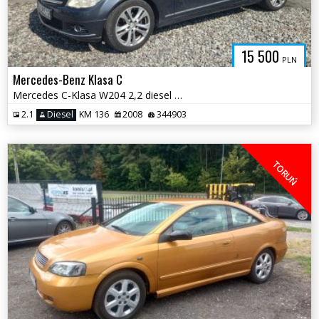
15 500
PLN
Mercedes-Benz Klasa C
Mercedes C-Klasa W204 2,2 diesel * Automat Klimatyzacja Hak Zadbany *
2.1
Diesel
KM 136
2008
344903
TORUŃ