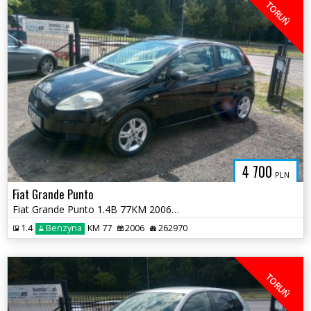
TORUŃ
4 700
PLN
Fiat Grande Punto
Fiat Grande Punto 1.4B 77KM 2006r *klimatyzacja dwa komplety opon*
1.4
Benzyna
KM 77
2006
262970
TORUŃ