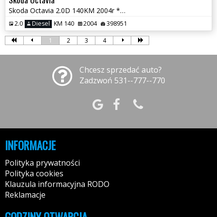
Skoda Octavia 2.0D 140KM 2004r * sprawna klima radio tempomat * TORUŃ
2.0
Diesel
KM 140
2004
398951
1
2
3
4
Chcesz sprzedać auto?
Zadzwoń 531--777--770
INFORMACJE
Polityka prywatności
Polityka cookies
Klauzula informacyjna RODO
Reklamacje
GODZINY OTWARCIA