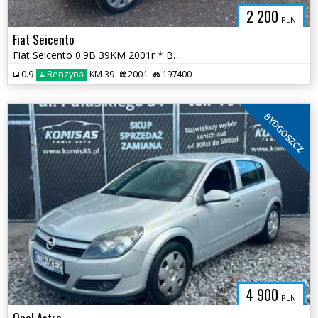
2 200
PLN
Fiat Seicento
Fiat Seicento 0.9B 39KM 2001r * BT na rok * TORUŃ
0.9
Benzyna
KM 39
2001
197400
BYDGOSZCZ
4 900
PLN
Opel Astra