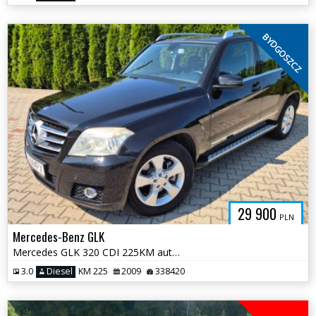
BYDGOSZCZ
29 900
PLN
Mercedes-Benz GLK
Mercedes GLK 320 CDI 225KM automat • 4matic • salon polska • serwisowa
3.0
Diesel
KM 225
2009
338420