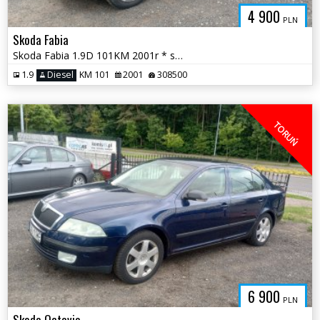
4 900
PLN
Skoda Fabia
Skoda Fabia 1.9D 101KM 2001r * sprawna klima el szyby radio * TORUŃ
1.9
Diesel
KM 101
2001
308500
TORUŃ
6 900
PLN
Skoda Octavia