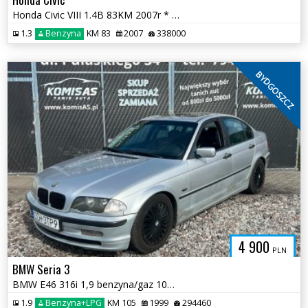
Honda Civic VIII 1.4B 83KM 2007r * el szyby sprawna klima * TORUŃ
1.3
Benzyna
KM 83
2007
338000
BYDGOSZCZ
4 900
PLN
BMW Seria 3
BMW E46 316i 1,9 benzyna/gaz 105km 1999r * Sprawna Klima Skóry *
1.9
Benzyna+LPG
KM 105
1999
294460