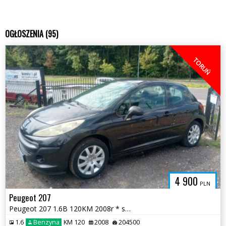
OGŁOSZENIA (95)
TORUŃ
4 900
PLN
Peugeot 207
Peugeot 207 1.6B 120KM 2008r * sprawna klima radio felgi alu * TORUŃ
1.6
Benzyna
KM 120
2008
204500