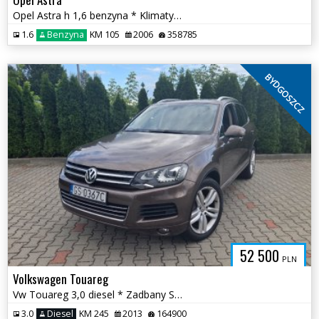
Opel Astra h 1,6 benzyna * Klimatyzacja Zadbane wnętrze * Bydgoszcz
1.6
Benzyna
KM 105
2006
358785
BYDGOSZCZ
52 500
PLN
Volkswagen Touareg
Vw Touareg 3,0 diesel * Zadbany Skóry Hak Nowe hamulce CarPlay *
3.0
Diesel
KM 245
2013
164900