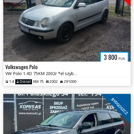
3 800
PLN
Volkswagen Polo
VW Polo 1.4D 75KM 2002r *el szyby el lusterka klimatyzacja* Toruń
1.4
Diesel
KM 75
2002
291000
BYDGOSZCZ