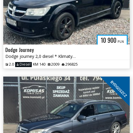
10 900
PLN
Dodge Journey
Dodge journey 2,0 diesel * Klimatyzacja Hak Skóry 6 biegów * Bydgoszcz
2.0
Diesel
KM 140
2009
296825
BYDGOSZCZ