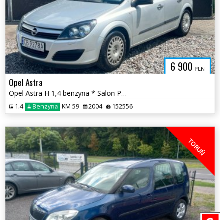
6 900
PLN
Opel Astra
Opel Astra H 1,4 benzyna * Salon Polska 1 właściciel od nowości *
1.4
Benzyna
KM 59
2004
152556
TORUŃ