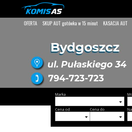
OFERTA
SKUP AUT gotówka w 15 minut
KASACJA AUT
Marka
Mo
Cena od
Cena do
Na