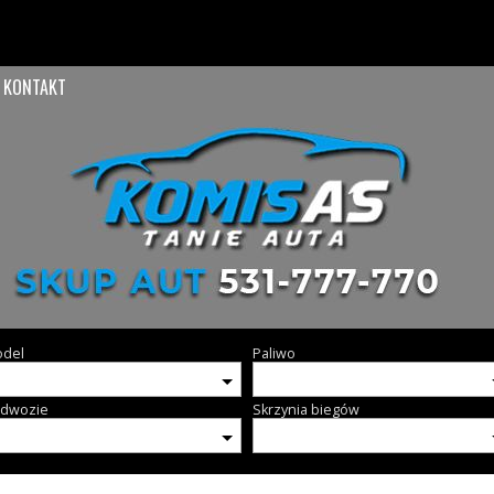
KONTAKT
del
Paliwo
dwozie
Skrzynia biegów