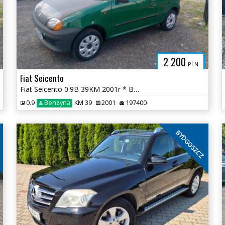
2 200
PLN
Fiat Seicento
Fiat Seicento 0.9B 39KM 2001r * BT na rok * TORUŃ
0.9
Benzyna
KM 39
2001
197400
Z
BYDGOSZCZ