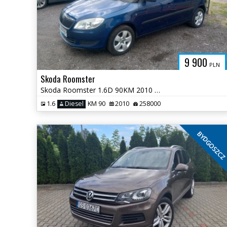
9 900
PLN
Skoda Roomster
Skoda Roomster 1.6D 90KM 2010 * salon PL klima opony wielos * TORUŃ
1.6
Diesel
KM 90
2010
258000
BYDGOSZC