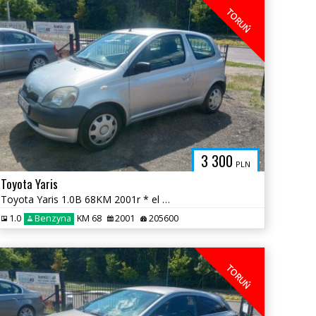
TORUŃ
3 300
PLN
Toyota Yaris
Toyota Yaris 1.0B 68KM 2001r * el szyby radio klimatyzacja * TORUŃ
1.0
Benzyna
KM 68
2001
205600
TORUŃ