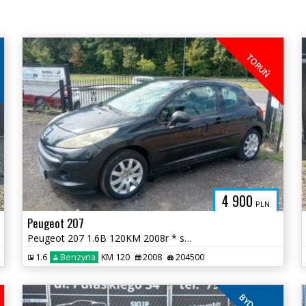
Z
TORUŃ
4 900
PLN
Peugeot 207
Peugeot 207 1.6B 120KM 2008r * sprawna klima radio felgi alu * TORUŃ
1.6
Benzyna
KM 120
2008
204500