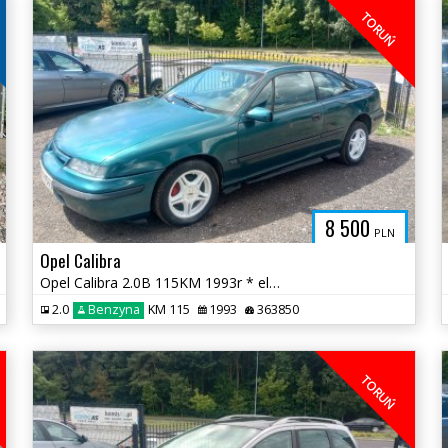
Z
TORUŃ
8 500
PLN
Opel Calibra
Opel Calibra 2.0B 115KM 1993r * el szyby podwozie po renowacji * TORUŃ
2.0
Benzyna
KM 115
1993
363850
TORUŃ