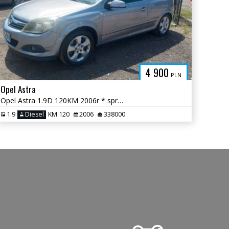
4 900
PLN
Opel Astra
Opel Astra 1.9D 120KM 2006r * sprawna klima drugie opony * TORUŃ
1.9
Diesel
KM 120
2006
338000