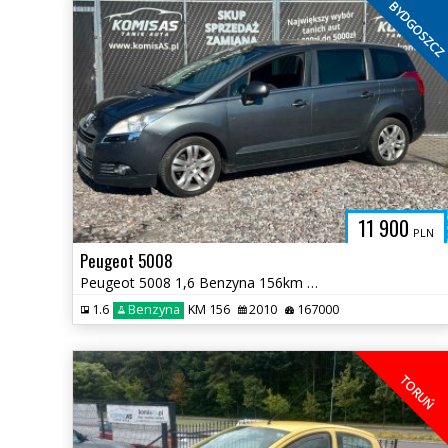
BYDGOSZC
11 900
PLN
Peugeot 5008
Peugeot 5008 1,6 Benzyna 156km * Panorama Klimatyzacja Elektryka *
1.6
Benzyna
KM 156
2010
167000
TORUŃ