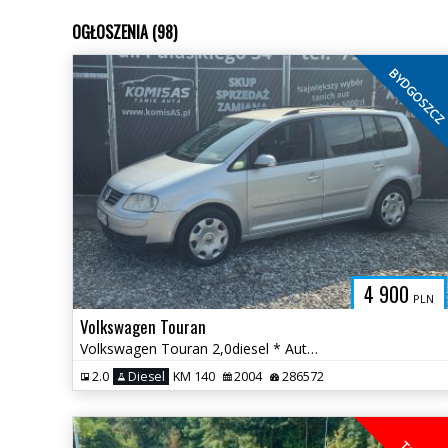
OGŁOSZENIA (98)
BYDGOSZC
4 900
PLN
Volkswagen Touran
Volkswagen Touran 2,0diesel * Automat DSG * Klimatyzacja * Bydgoszcz
2.0
Diesel
KM 140
2004
286572