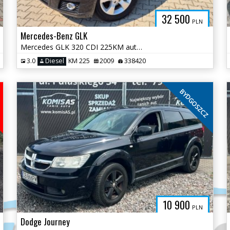
32 500
PLN
Mercedes-Benz GLK
Mercedes GLK 320 CDI 225KM automat • 4matic • salon polska • serwisowa
3.0
Diesel
KM 225
2009
338420
BYDGOSZCZ
10 900
PLN
Dodge Journey