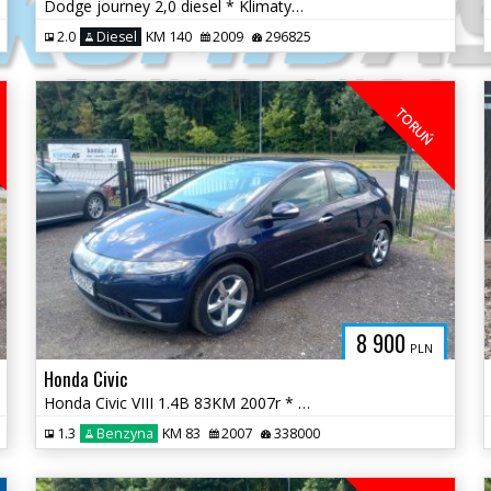
Dodge journey 2,0 diesel * Klimatyzacja Hak Skóry 6 biegów * Bydgoszcz
2.0
Diesel
KM 140
2009
296825
TORUŃ
8 900
PLN
Honda Civic
Honda Civic VIII 1.4B 83KM 2007r * el szyby sprawna klima * TORUŃ
1.3
Benzyna
KM 83
2007
338000