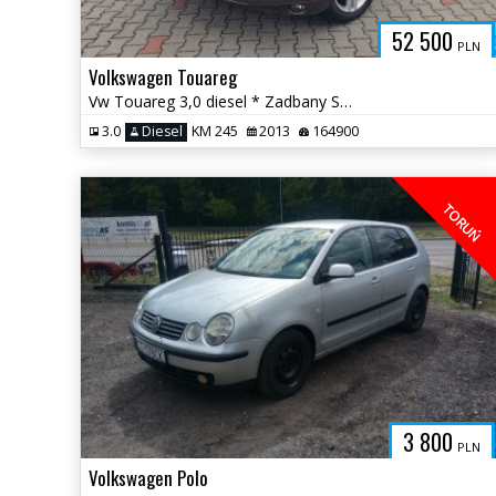
52 500
PLN
Volkswagen Touareg
Vw Touareg 3,0 diesel * Zadbany Skóry Hak Nowe hamulce CarPlay *
3.0
Diesel
KM 245
2013
164900
TORUŃ
3 800
PLN
Volkswagen Polo