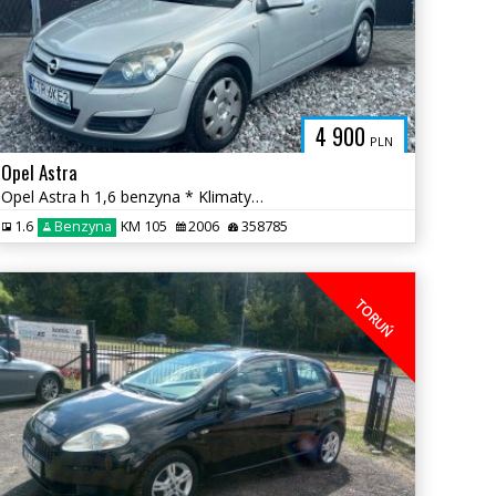
4 900
PLN
Opel Astra
Opel Astra h 1,6 benzyna * Klimatyzacja Zadbane wnętrze * Bydgoszcz
1.6
Benzyna
KM 105
2006
358785
TORUŃ