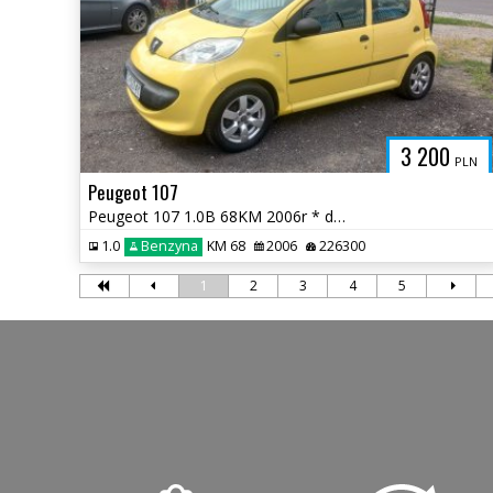
3 200
PLN
Peugeot 107
Peugeot 107 1.0B 68KM 2006r * dwa komplety kół * TORUŃ
1.0
Benzyna
KM 68
2006
226300
1
2
3
4
5