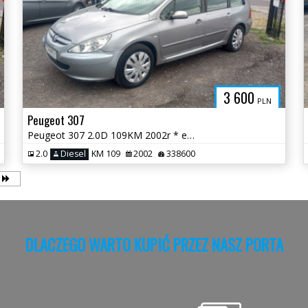
3 600
PLN
Peugeot 307
Peugeot 307 2.0D 109KM 2002r * el szyby panorama klima hak * TORUŃ
2.0
Diesel
KM 109
2002
338600
DLACZEGO WARTO KU