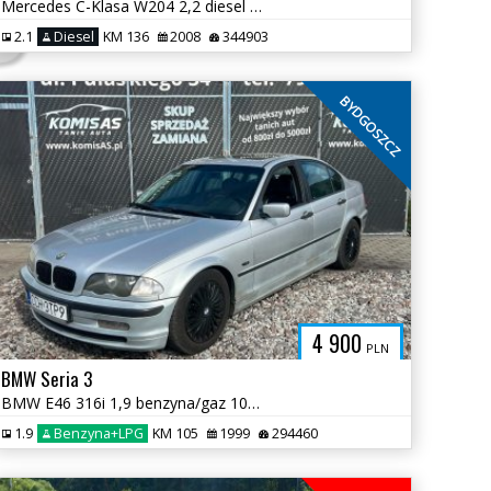
Mercedes C-Klasa W204 2,2 diesel * Automat Klimatyzacja Hak Zadbany *
2.1
Diesel
KM 136
2008
344903
BYDGOSZCZ
4 900
PLN
BMW Seria 3
BMW E46 316i 1,9 benzyna/gaz 105km 1999r * Sprawna Klima Skóry *
1.9
Benzyna+LPG
KM 105
1999
294460