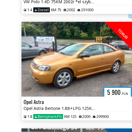
VW Polo 1.4D 75KM 2002r *el szyby el lusterka klimatyzacja* Toruń
1.4
Diesel
KM 75
2002
291000
TORUŃ
5 900
PLN
Opel Astra
Opel Astra Bertone 1.8B+LPG 125KM 2000r * zadbane wnętrze * TORUŃ
1.8
Benzyna+LPG
KM 125
2000
299900