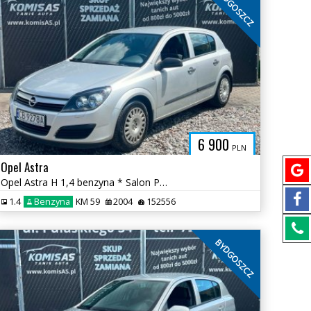
BYDGOSZCZ
6 900
PLN
Opel Astra
Opel Astra H 1,4 benzyna * Salon Polska 1 właściciel od nowości *
1.4
Benzyna
KM 59
2004
152556
BYDGOSZCZ