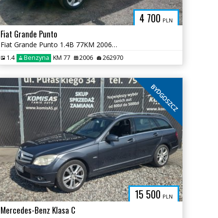
4 700
PLN
Fiat Grande Punto
Fiat Grande Punto 1.4B 77KM 2006r *klimatyzacja dwa komplety opon*
1.4
Benzyna
KM 77
2006
262970
BYDGOSZCZ
15 500
PLN
Mercedes-Benz Klasa C