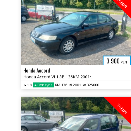
TORUŃ
3 900
PLN
Honda Accord
Honda Accord VI 1.8B 136KM 2001r * salon PL sprawna klima * TORUŃ
1.9
Benzyna
KM 136
2001
325000
TORUŃ