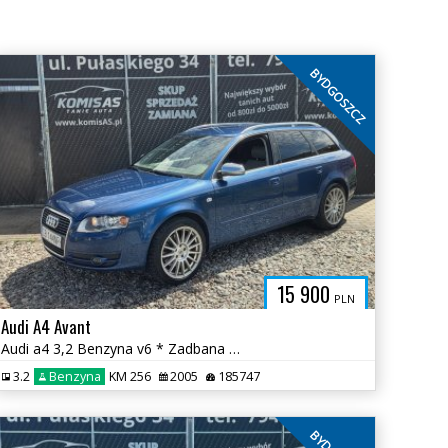
BYDGOSZCZ
15 900
PLN
Audi A4 Avant
Audi a4 3,2 Benzyna v6 * Zadbana Automat * Szwajcaria * Niski przebieg
3.2
Benzyna
KM 256
2005
185747