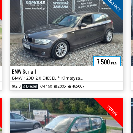
BYDGOSZCZ
7 500
PLN
BMW Seria 1
BMW 120D 2,0 DIESEL * Klimatyzacja Skóry Elektryka * Gotowe do jazdy
2.0
Diesel
KM 160
2005
465007
TORUŃ