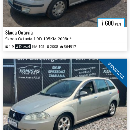
7 600
PLN
Skoda Octavia
Skoda Octavia 1.9D 105KM 2008r *salon PL sprawna klima el szyby* TORUŃ
1.9
Diesel
KM 105
2008
364917
BYDGOSZCZ