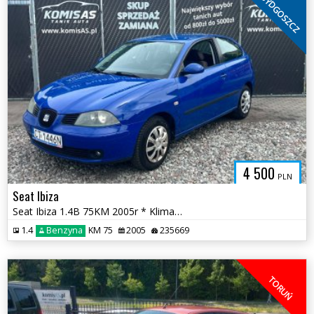
BYDGOSZCZ
4 500
PLN
Seat Ibiza
Seat Ibiza 1.4B 75KM 2005r * Klimatyzacja Elektryka szyb Zadbana *
1.4
Benzyna
KM 75
2005
235669
TORUŃ