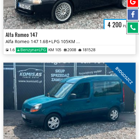
4 200
PLN
Alfa Romeo 147
Alfa Romeo 147 1.6B+LPG 105KM 2008r * Klimatyzacja Radio Android *
1.6
Benzyna+LPG
KM 105
2008
181528
BYDGOSZCZ