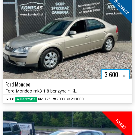
BYDGOSZCZ
3 600
PLN
Ford Mondeo
Ford Mondeo mk3 1,8 benzyna * Klimatyzacja Elektryka szyb * Bydgoszcz
1.8
Benzyna
KM 125
2003
211000
TORUŃ