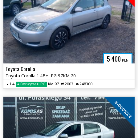
5 400
PLN
Toyota Corolla
Toyota Corolla 1.4B+LPG 97KM 2003r * salon PL sprawna klima * TORUŃ
1.4
Benzyna+LPG
KM 97
2003
248300
BYDGOSZCZ