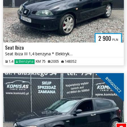
2 900
PLN
Seat Ibiza
Seat Ibiza III 1,4 benzyna * Elektryka szyb Niski przebieg * Bydgoszcz
1.4
Benzyna
KM 75
2005
148352
BYDGOSZCZ