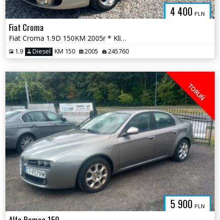
4 400
PLN
Fiat Croma
Fiat Croma 1.9D 150KM 2005r * Klimatyzacja Elektryka szyb * Bydgoszcz
1.9
Diesel
KM 150
2005
245760
TORUŃ
5 900
PLN
Alfa Romeo 159