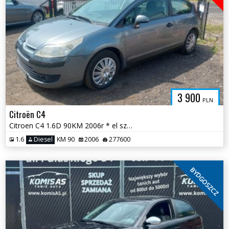
3 900
PLN
Citroën C4
Citroen C4 1.6D 90KM 2006r * el szyby radio klimatyzacja * TORUŃ
1.6
Diesel
KM 90
2006
277600
BYDGOSZCZ