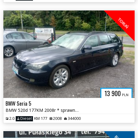
TORUŃ
13 900
PLN
BMW Seria 5
BMW 520d 177KM 2008r * sprawna klima dwa kpl kół zadbana * TORUŃ
2.0
Diesel
KM 177
2008
344000