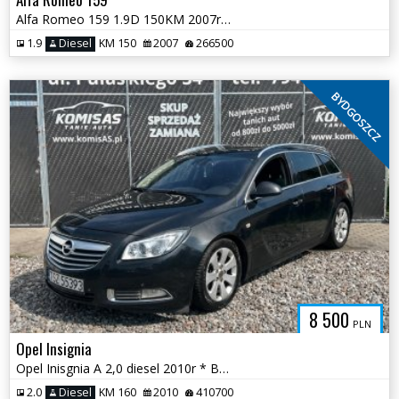
Alfa Romeo 159 1.9D 150KM 2007r * el szyby klimatyzacja * TORUŃ
1.9
Diesel
KM 150
2007
266500
BYDGOSZCZ
8 500
PLN
Opel Insignia
Opel Inisgnia A 2,0 diesel 2010r * Bogata wersja Kamera Cofania *
2.0
Diesel
KM 160
2010
410700