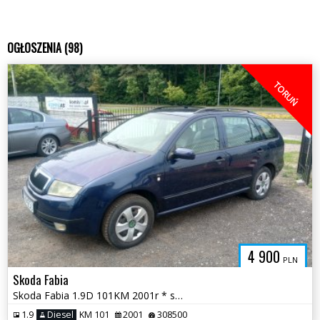
OGŁOSZENIA (98)
TORUŃ
4 900
PLN
Skoda Fabia
Skoda Fabia 1.9D 101KM 2001r * sprawna klima el szyby radio * TORUŃ
1.9
Diesel
KM 101
2001
308500