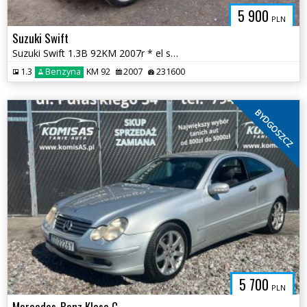
5 900
PLN
Suzuki Swift
Suzuki Swift 1.3B 92KM 2007r * el szyby klimatyzacja radio * TORUŃ
1.3
Benzyna
KM 92
2007
231600
BYDGOSZCZ
5 700
PLN
Mercedes-Benz Klasa C