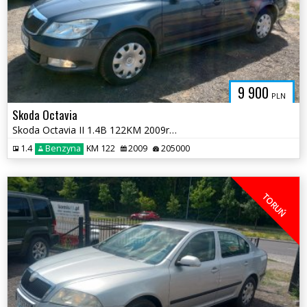
9 900
PLN
Skoda Octavia
Skoda Octavia II 1.4B 122KM 2009r * SALON PL el szyby klima * TORUŃ
1.4
Benzyna
KM 122
2009
205000
TORUŃ