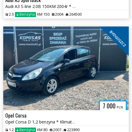
Audi A3 S-line 2.0B 150KM 2004r * półskóry grzane fotele klima * TORUŃ
2.0
Benzyna
KM 150
2004
264500
BYDGOSZCZ
7 000
PLN
Opel Corsa
Opel Corsa D 1,2 benzyna * Klimatyzacja Elektryka Zadbana Salon PL *
1.2
Benzyna
KM 80
2007
223890