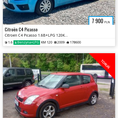
7 900
PLN
Citroën C4 Picasso
Citroen C4 Picasso 1.6B+LPG 120KM 2009r * Klimatyzacja Elektryka szyb
1.6
Benzyna+LPG
KM 120
2009
178600
TORUŃ