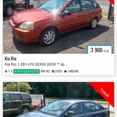
3 900
PLN
Kia Rio
Kia Rio 1.3B+LPG 82KM 2003r * sprawna klima hak LPG 2034 * TORUŃ
1.3
Benzyna+LPG
KM 82
2003
148246
TORUŃ