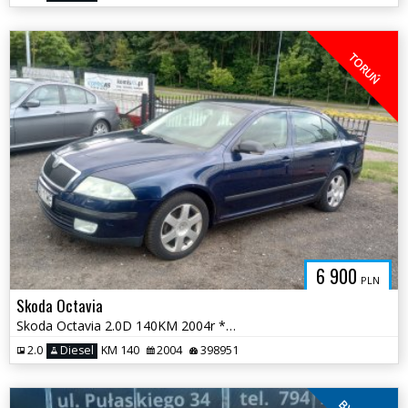
TORUŃ
6 900
PLN
Skoda Octavia
Skoda Octavia 2.0D 140KM 2004r * sprawna klima radio tempomat * TORUŃ
2.0
Diesel
KM 140
2004
398951