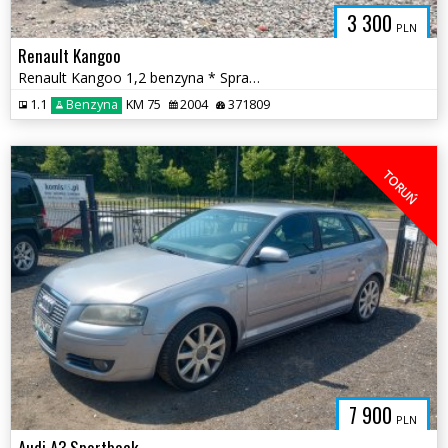
3 300
PLN
Renault Kangoo
Renault Kangoo 1,2 benzyna * Sprawna Klima Elektryka szyb * Bydgoszcz
1.1
Benzyna
KM 75
2004
371809
TORUŃ
7 900
PLN
Audi A3 Sportback