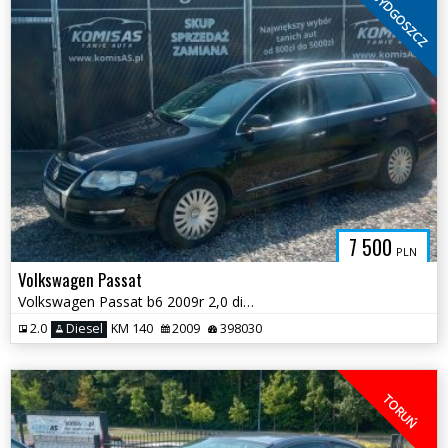
BYDGOSZCZ
7 500
PLN
Volkswagen Passat
Volkswagen Passat b6 2009r 2,0 diesel * Klimatyzacja Hak Elektryka *
2.0
Diesel
KM 140
2009
398030
TORUŃ