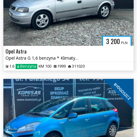
3 200
PLN
Opel Astra
Opel Astra G 1,6 benzyna * Klimatyzacja Zadbane wnętrze * BYDGOSZCZ
1.6
Benzyna
KM 100
1999
311020
BYDGOSZCZ