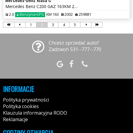
Mercedes Benz C200 GAZ 163KM 2002r * Tempomat Automatyczna Skrzynia *
2.0
Benzyna+LPG
KM 163
2002
259881
1
2
3
4
5
Chcesz sprzedać auto?
Zadzwoń 531--777--770
INFORMACJE
Polityka prywatności
Polityka cookies
Klauzula informacyjna RODO
Reklamacje
GODZINY OTWARCIA