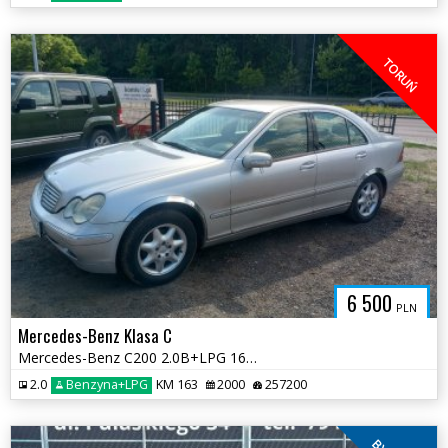
TORUŃ
6 500
PLN
Mercedes-Benz Klasa C
Mercedes-Benz C200 2.0B+LPG 163KM * sprawna klima LPG do 2030* TORUŃ
2.0
Benzyna+LPG
KM 163
2000
257200